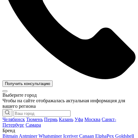
Получить консультацию
Выберите город
Чтобы на сайте отображалась актуальная информация для
вашего региона
Челябинск
Тюмень
Пермь
Казань
Уфа
Москва
Санкт-
Петербург
Самара
Бренд
Bitmain Antminer
Whatsminer
Iceriver
Canaan
ElphaPex
Goldshell