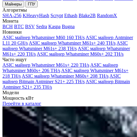
Майнеры
ГПУ
Алгоритмы
SHA-256
KHeavyHash
Scrypt
Ethash
Blake2B
RandomX
Монета
BCH
BTC
BSV
Sedra
Kaspa
Bugna
Новинки
ASIC майнер Whatsminer M60 160 TH/s
ASIC майнер Antminer
L11 20 GH/s
ASIC майнер Whatsminer M61s+ 240 TH/s
ASIC
майнер Whatsminer M61s+ 238 TH/s
ASIC майнер Whatsminer
M61s+ 220 TH/s
ASIC майнер Whatsminer M60s+ 202 TH/s
Часто ищут
ASIC майнер Whatsminer M61s+ 220 TH/s
ASIC майнер
Whatsminer M60s+ 206 TH/s
ASIC майнер Whatsminer M61s+
218 TH/s
ASIC майнер Whatsminer M60s+ 208 TH/s
ASIC
майнер Bitmain Antminer S21+ 225 TH/s
ASIC майнер Bitmain
Antminer S21+ 235 TH/s
Модели
Мощность кВт
Перейти в каталог